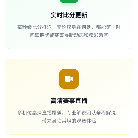
实时比分更新
毫秒级比分推送，无论您身在何处，都能第一时
间掌握武警赛事最新动态和精彩瞬间
高清赛事直播
多机位高清直播覆盖，专业解说团队全程解说，
带来身临其境的观赛体验