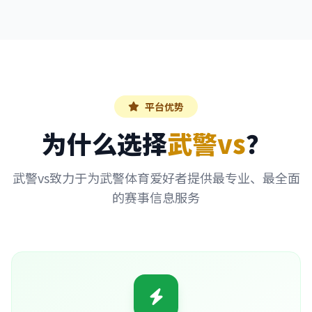
平台优势
为什么选择
武警vs
？
武警vs致力于为武警体育爱好者提供最专业、最全面
的赛事信息服务