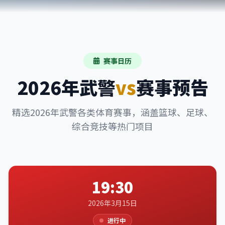
赛事日历
2026年武警
vs
赛事预告
精选2026年武警各类体育赛事，涵盖篮球、足球、
综合竞技等热门项目
19:30
2026年3月15日
进行中