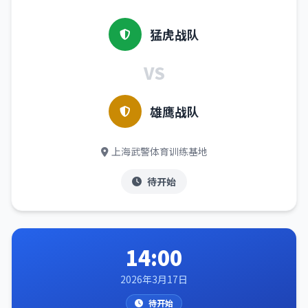
猛虎战队
VS
雄鹰战队
上海武警体育训练基地
待开始
14:00
2026年3月17日
待开始