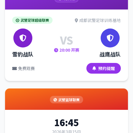
成都武警足球训练基地
武警足球超级联赛
VS
20:00 开赛
雪豹战队
战鹰战队
免费观赛
预约提醒
武警篮球联赛
16:45
2026年3月15日