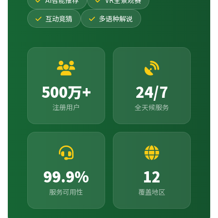
AI智能推荐
VR全景观赛
互动竞猜
多语种解说
500万+
24/7
注册用户
全天候服务
99.9%
12
服务可用性
覆盖地区