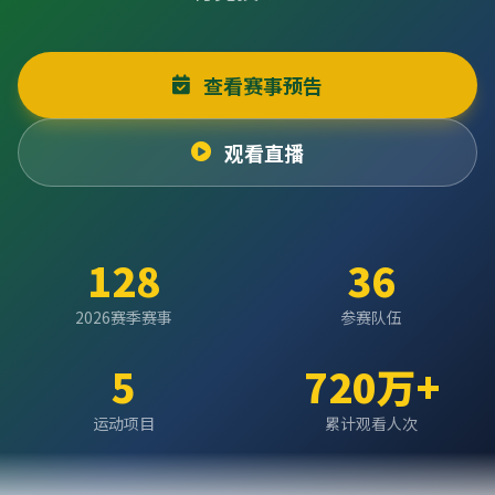
查看赛事预告
观看直播
128
36
2026赛季赛事
参赛队伍
5
720万+
运动项目
累计观看人次