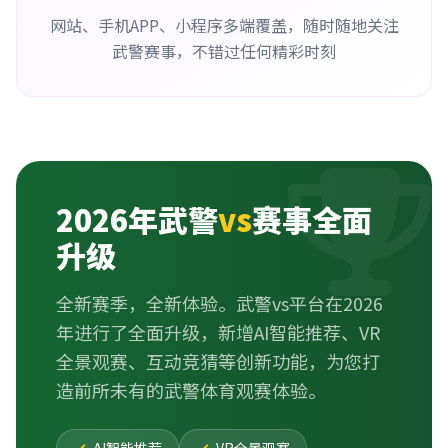
网站、手机APP、小程序多端覆盖，随时随地关注
武警赛事，不错过任何精彩时刻
2026年武警
vs
赛事全面
升级
全新赛季，全新体验。武警vs平台在2026
年进行了全面升级，新增AI智能推荐、VR
全景观赛、互动竞猜等创新功能，为您打
造前所未有的武警体育观赛体验。