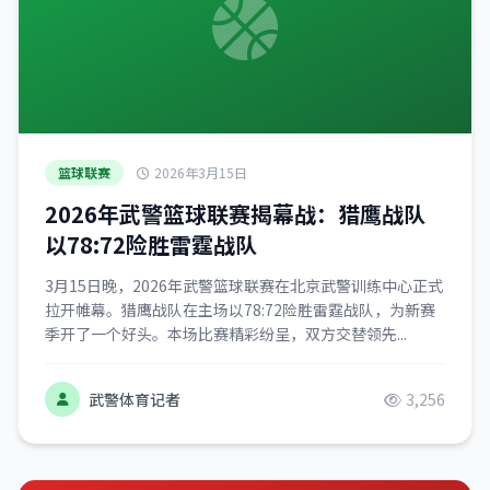
篮球联赛
2026年3月15日
2026年武警篮球联赛揭幕战：猎鹰战队
以78:72险胜雷霆战队
3月15日晚，2026年武警篮球联赛在北京武警训练中心正式
拉开帷幕。猎鹰战队在主场以78:72险胜雷霆战队，为新赛
季开了一个好头。本场比赛精彩纷呈，双方交替领先...
武警体育记者
3,256