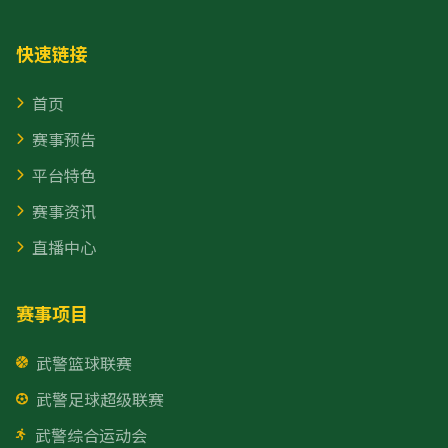
快速链接
首页
赛事预告
平台特色
赛事资讯
直播中心
赛事项目
武警篮球联赛
武警足球超级联赛
武警综合运动会